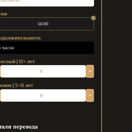
емя
14:00
одолжительность
8 часов
ослый | 12+ лет
+
енок | 5–11 лет
+
тали перевода