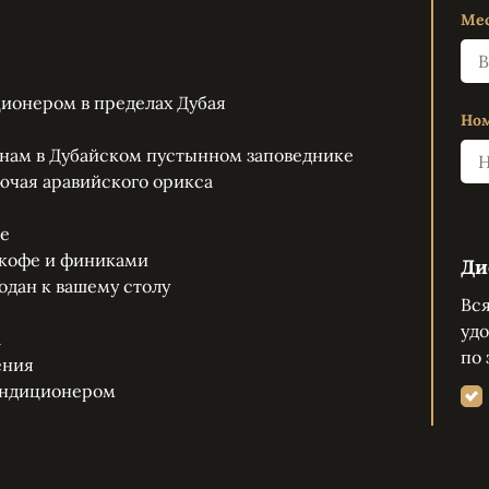
Мес
ционером в пределах Дубая
Ном
юнам в Дубайском пустынном заповеднике
ючая аравийского орикса
не
, кофе и финиками
Ди
одан к вашему столу
Вся
уд
а
по 
ения
ондиционером
АГЕРЯ