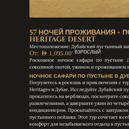
57 НОЧЕЙ ПРОЖИВАНИЯ + 
HERITAGE DESERT
Местоположение: Дубайский пустынный за
От:
/ ВЗРОСЛЫЙ
AED
1,095.00
Роскошное ночное сафари по пустыне Д
соколиной охотой, ужином и проживанием в
НОЧНОЕ САФАРИ ПО ПУСТЫНЕ В ДУ
Погрузитесь в роскошь и приключения с ту
Heritage» в Дубае. Исследуйте Дубайский п
прокатитесь на верблюдах, посмотрите сок
развлечениями, а завершите ужин из четырё
кондиционером. Просыпайтесь с завтраком 
пустынного пейзажа. Этот тур сочетает в с
комфорт для незабываемого отдыха в пусты