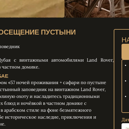
ПОСЕЩЕНИЕ ПУСТЫНИ
Н
поведник
убая с винтажными автомобилями Land Rover,
 частном домике.
БАЕ
ром «57 ночей проживания + сафари по пустыне
устынный заповедник на винтажном Land Rover,
олиную охоту и насладитесь традиционными
х блюд и ночёвкой в частном домике с
в арабском стиле на фоне безмятежного
ебе историческое наследие, приключения и
Дат
не.