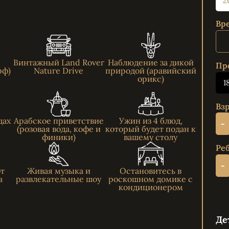
Вр
Винтажный Land Rover
Наблюдение за дикой
Пр
рф)
Nature Drive
природой (аравийский
орикс)
1
Взр
дах
Арабское приветствие
Ужин из 4 блюд,
-
(розовая вода, кофе и
который будет подан к
финики)
вашему столу
Реб
-
от
Живая музыка и
Остановитесь в
а
развлекательные шоу
роскошном домике с
кондиционером
Де