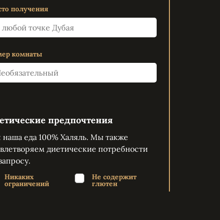
то получения
ер комнаты
етические предпочтения
 наша еда 100% Халяль. Мы также
овлетворяем диетические потребности
запросу.
Никаких
Не содержит
ограничений
глютен
Без молочных
Аллергия на
продуктов
орехи
Аллергия на
Кошерный