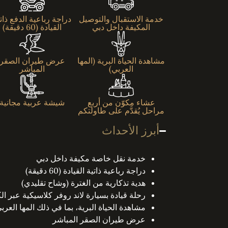
خدمة الاستقبال والتوصيل
دراجة رباعية الدفع ذات
المكيفة داخل دبي
القيادة (60 دقيقة)
مشاهدة الحياة البرية (المها
عرض طيران الصقر
العربي)
المباشر
عشاء مكوّن من أربع
شيشة عربية مجانية
مراحل يُقدَّم على طاولتكم
أبرز الأحداث
خدمة نقل خاصة مكيفة داخل دبي
دراجة رباعية ذاتية القيادة (60 دقيقة)
هدية تذكارية من الغترة (وشاح تقليدي)
رحلة قيادة بسيارة لاند روفر كلاسيكية عبر ال
مشاهدة الحياة البرية، بما في ذلك المها العرب
عرض طيران الصقر المباشر