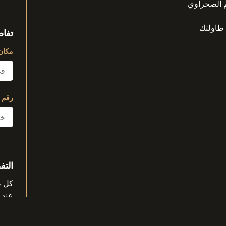
م الصحراوي
 طاولتك
تفاص
مكان 
رقم 
التف
عند 