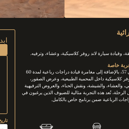
ابد
جربة خاصة
تشمل هذه التجربة كل ما في تجربة التراث الصحراوي 57، بالإضافة إلى مغامرة قيادة دراجات رباعية لمدة 60
وفر كلاسيكية داخل المحمية الطبيعية، وعرض الصقور،
ي، والعشاء، والشيشة، ونقش الحناء، والعروض الترفيهية
لة، تُعد هذه التجربة مثالية للضيوف الذين يرغبون في
اجات الرباعية ضمن برنامج خاص بالكامل.
تاريخ