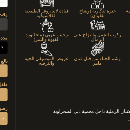
ية
غترة تذكارية (وشاح
قيادة لاند روفر الطبيعية
وقت
تقليدي)
الكلاسيكية
ركوب الجمل والتزلج على
ترحيب عربي (ماء الورد،
مدة
الرمال
القهوة والتمر)
7 ساعات
وشم الحناء من قبل فنان
عروض الموسيقى الحية
بالغ | 12+ 
ماهر
والترفيه
-
طفل | من
-
رضيع |
كثبان الرملية داخل محمية دبي الصحراوية
ي
-