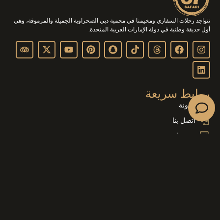
تتواجد رحلات السفاري ومخيمنا في محمية دبي الصحراوية الجميلة والمرموقة، وهي
أول حديقة وطنية في دولة الإمارات العربية المتحدة.
روابط سريعة
مدونة
اتصل بنا
شروط
الإلغاء واسترداد المبلغ
تعليق
اتصل بنا
97144457043+
971523344891+