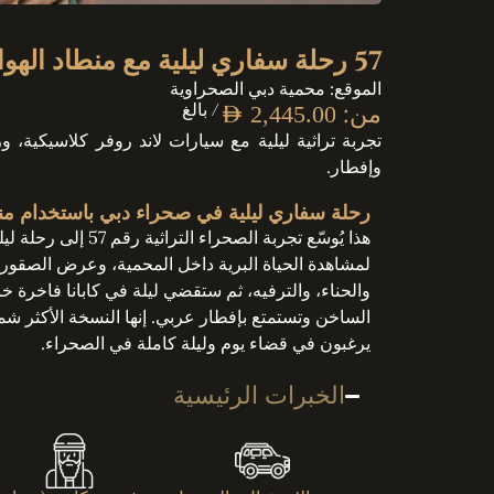
57 رحلة سفاري ليلية مع منطاد الهواء الساخن والإفطار
الموقع: محمية دبي الصحراوية
من:
/ بالغ
AED
2,445.00
تجربة تراثية ليلية مع سيارات لاند روفر كلاسيكية، و
وإفطار.
رحلة سفاري ليلية في صحراء دبي باستخدام منط
هذا يُوسّع تجربة الص
لمشاهدة الحياة البرية داخل المحمية، وعرض الصقور،
والحناء، والترفيه، ثم ستقضي ليلة في كابانا فاخرة
الساخن وتستمتع بإفطار عربي. إنها النسخة الأكثر شمو
يرغبون في قضاء يوم وليلة كاملة في الصحراء.
الخبرات الرئيسية