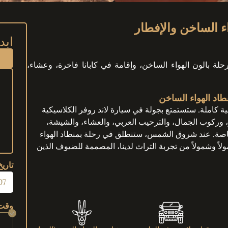
ابد
رحلة بالون الهواء الساخن، وإقامة في كابانا فاخرة، وعشاء،
اد الهواء الساخن
حراء التراثية رقم 57 إلى رحلة ليلية كاملة. ستستمتع بجولة في سيارة لاند روفر الكلاسيكية
 وركوب الجمال، والترحيب العربي، والعشاء، والشيشة،
 خاصة. عند شروق الشمس، ستنطلق في رحلة بمنطاد الهواء
لاً وشمولاً من تجربة التراث لدينا، المصممة للضيوف الذين
تاريخ
وقت