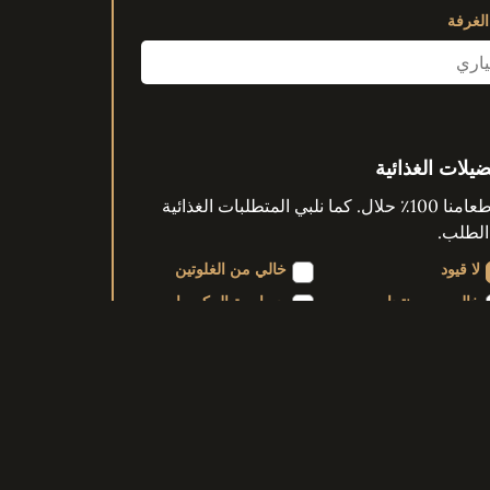
الغرفة
ضيلات الغذائية
كل طعامنا 100٪ حلال. كما نلبي المتطلبات الغذائية
الطلب.
لا قيود
خالي من الغلوتين
خالي من منتجات
حساسية المكسرات
الألبان
حساسية المحار
كوشير
)
+
(
AED
500.00
نباتي
نباتي
نباتي
آخر