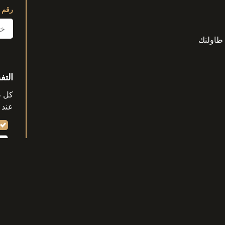
رقم 
 طاولتك
التف
عند 