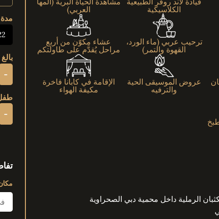
قيادة لاند روفر الطبيعية
مشاهدة الحياة البرية (المها
الكلاسيكية
العربي)
مدة
22 ساع
ترحيب عربي (ماء الورد،
عشاء مكوّن من أربع
القهوة والتمر)
مراحل يُقدَّم على طاولتكم
بالغ | 12+ 
-
ان
عروض الموسيقى الحية
الإقامة في كابانا فاخرة
والترفيه
مكيفة الهواء
طفل | من
-
بخ
تفاص
مكان 
كثبان الرملية داخل محمية دبي الصحراوية
ي