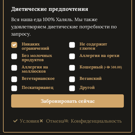
Диетические предпочтения
Вся наша еда 100% Халяль. Мы также
удовлетворяем диетические потребности по
запросу.
Никаких
Не содержит
ограничений
глютен
Без молочных
Аллергия на орехи
продуктов
Аллергия на
Кошерный
(
+
)
AED
500.00
моллюсков
Вегетарианское
Веганский
Пескатарианец
Другой
Забронировать сейчас
Условия
Отмена
Конфиденциальность