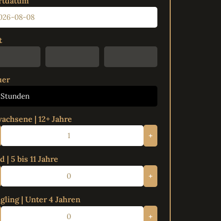
rtdatum
t
uer
 Stunden
achsene | 12+ Jahre
+
d | 5 bis 11 Jahre
+
gling | Unter 4 Jahren
+