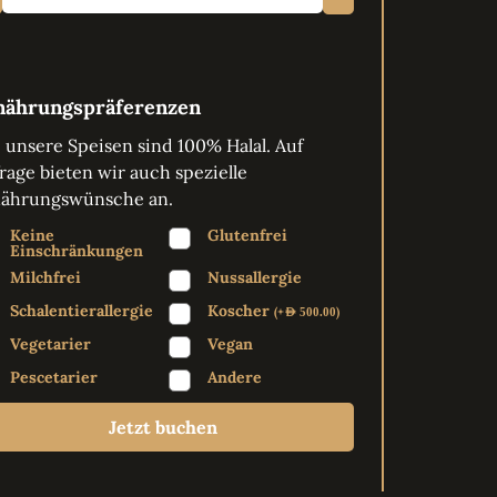
nährungspräferenzen
e unsere Speisen sind 100% Halal. Auf
rage bieten wir auch spezielle
ährungswünsche an.
Keine
Glutenfrei
Einschränkungen
Milchfrei
Nussallergie
Schalentierallergie
Koscher
(
+
)
AED
500.00
Vegetarier
Vegan
Pescetarier
Andere
Jetzt buchen