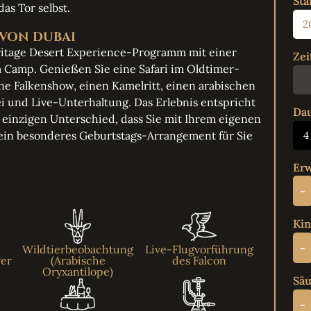
Sta
as Tor selbst.
 VON DUBAI
ritage Desert Experience-Programm mit einer
Zei
m Camp. Genießen Sie eine Safari im Oldtimer-
ne Falkenshow, einen Kamelritt, einen arabischen
 und Live-Unterhaltung. Das Erlebnis entspricht
Da
inzigen Unterschied, dass Sie mit Ihrem eigenen
ein besonderes Geburtstags-Arrangement für Sie
4
Erw
-
Kin
-
Wildtierbeobachtung
Live-Flugvorführung
ver
(Arabische
des Falcon
Oryxantilope)
Säu
-