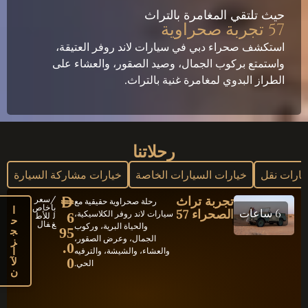
حيث تلتقي المغامرة بالتراث
57 تجربة صحراوية
استكشف صحراء دبي في سيارات لاند روفر العتيقة،
واستمتع بركوب الجمال، وصيد الصقور، والعشاء على
الطراز البدوي لمغامرة غنية بالتراث.
رحلاتنا
ارات نقل
خيارات السيارات الخاصة
خيارات مشاركة السيارة
تجربة تراث
/
سعر
AED
رحلة صحراوية حقيقية مع
با
خاص
ا
6 ساعات
الصحراء 57
سيارات لاند روفر الكلاسيكية،
6
ل
للأط
ح
غ
فال
والحياة البرية، وركوب
ج
95
الجمال، وعرض الصقور،
ز
.0
ا
والعشاء، والشيشة، والترفيه
لآ
0
الحي.
ن