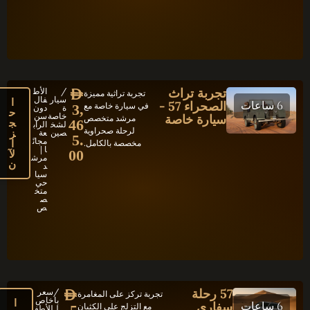
تجربة تراث
/
الأط
AED
تجربة تراثية مميزة
سيار
فال
ا
6 ساعات
الصحراء 57 -
في سيارة خاصة مع
3,
ة
دون
ح
خاصة
سن
سيارة خاصة
مرشد متخصص
ج
46
لشخ
الراب
لرحلة صحراوية
ز
صين
عة
5.
مجانً
ا
مخصصة بالكامل.
ا |
لآ
00
مرش
ن
د
سيا
حي
متخ
ص
ص
57 رحلة
/
سعر
AED
تجربة تركز على المغامرة
با
خاص
ا
6 ساعات
سفاري
مع التزلج على الكثبان
ل
للأطف