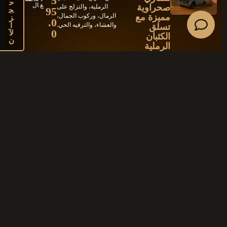
5
ح
غ
ال
صحراوية
الرملية، والتزلج على
ج
95
مميزة مع
الرمال، وركوب الجمال،
ز
.0
ا
تسلق
والعشاء، والترفيه الحي.
لآ
0
الكثبان
ن
الرملية
57 رحلة
/
الأط
AED
تجربة مغامرة خاصة مع
سيار
فال
ا
6 ساعات
سفاري
التزلج على الكثبان الرملية،
2,
ة
دون
ح
خاص
سن
صحراوية
والتزلج على الرمال،
ج
78
ة
الراب
مميزة مع
وركوب الجمال، والعشاء،
ز
لشخ
عة
5.
صين
مجا
ا
تسلق
ومرشد سياحي متخصص.
نًا |
لآ
00
الكثبان
مر
ن
شد
الرملية -
سيا
سيارة خاصة
حي
متخ
ص
ص