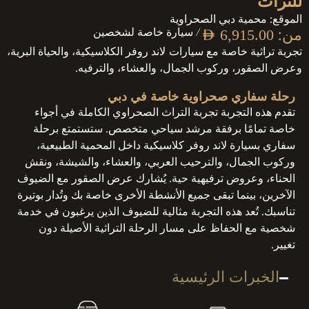
للتراث
الموقع: محمية دبي الصحراوية
من:
/ سيارة خاصة لشخصين
AED
6,915.00
تجربة تراثية خاصة مع سيارات لاند روفر الكلاسيكية، والحياة البرية،
وعرض الصقور، وركوب الجمال، والعشاء، والترفيه.
رحلة سفاري صحراوية خاصة في دبي
تقدم هذه التجربة تجربة التراث الصحراوي الكاملة في أجواء
خاصة تمامًا برفقة مرشد سياحي متخصص. ستستمتع برحلة
سفاري بسيارة لاند روفر كلاسيكية داخل المحمية الطبيعية،
وركوب الجمال، والترحيب العربي، والعشاء، والشيشة، ونقش
الحناء، وعروض ترفيهية حية. يُشارك عرض الصقور مع الضيوف
الآخرين، بينما تبقى جميع الأنشطة الأخرى خاصة بك وتُدار بوتيرة
تناسبك. تُعد هذه التجربة مثالية للضيوف الذين يرغبون في خدمة
شخصية مع الحفاظ على مسار الرحلة التراثية الأصيلة دون
تغيير.
الخبرات الرئيسية