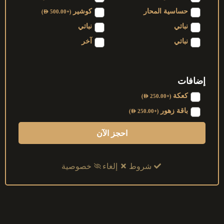
حساسية المحار
كوشير
)
+
(
AED
500.00
نباتي
نباتي
نباتي
آخر
إضافات
كعكة
)
+
(
AED
250.00
باقة زهور
)
+
(
AED
250.00
احجز الآن
شروط
إلغاء
خصوصية