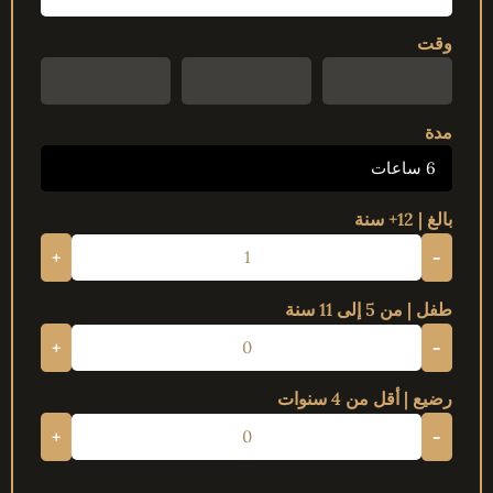
وقت
مدة
6 ساعات
بالغ | 12+ سنة
+
-
طفل | من 5 إلى 11 سنة
+
-
رضيع | أقل من 4 سنوات
+
-