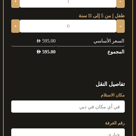
+
-
طفل | من 5 إلى 11 سنة
+
-
السعر الأساسي
AED
595.00
المجموع
AED
595.00
تفاصيل النقل
مكان الاستلام
رقم الغرفة