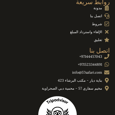
روابط سريعة
مدونة
اتصل بنا
شروط
الإلغاء واسترداد المبلغ
تعليق
اتصل بنا
97144457043+
971523344891+
info@57safari.com
بناية ديار - مكتب البرشاء 423
مخيم سفاري 57 - محمية دبي الصحراوية