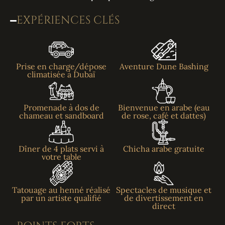
EXPÉRIENCES CLÉS
Prise en charge/dépose
Aventure Dune Bashing
climatisée à Dubaï
Promenade à dos de
Bienvenue en arabe (eau
chameau et sandboard
de rose, café et dattes)
Dîner de 4 plats servi à
Chicha arabe gratuite
votre table
Tatouage au henné réalisé
Spectacles de musique et
par un artiste qualifié
de divertissement en
direct