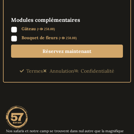
Modules complémentaires
Gâteau
(
+
)
AED
250.00
Bouquet de fleurs
(
+
)
AED
250.00
Réservez maintenant
Termes
Annulation
Confidentialité
Nos safaris et notre camp se trouvent dans nul autre que la magnifique