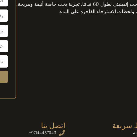
استمتع برحلة بحرية على طول ساحل دبي على متن يخت إنفينيتي بطول 60 قدمًا. تجربة يخت خاصة أنيقة ومريحة،
 ولحظات الاسترخاء الفاخرة على الماء.
 سريعة
اتصل بنا
ة
97144457043+