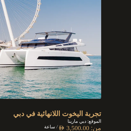
تجربة اليخوت اللانهائية في دبي
الموقع: دبي مارينا
من:
/ ساعة
AED
3,500.00