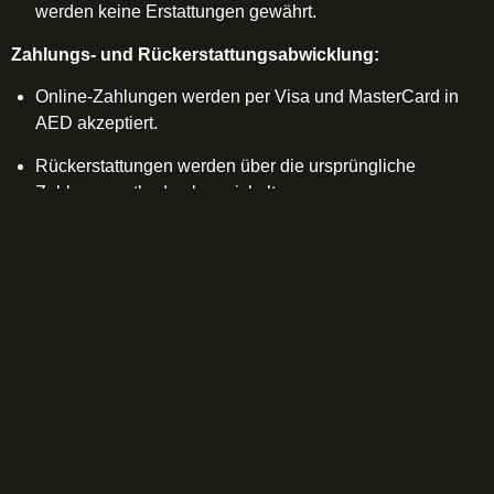
werden keine Erstattungen gewährt.
Zahlungs- und Rückerstattungsabwicklung:
Online-Zahlungen werden per Visa und MasterCard in
AED akzeptiert.
Rückerstattungen werden über die ursprüngliche
Zahlungsmethode abgewickelt.
Rückerstattungen für über Online-Zahlungsgateways
getätigte Zahlungen werden abzüglich aller anfallenden
Transaktionsgebühren bearbeitet.
Geltendes Recht:
Sämtliche Streitigkeiten, die sich aus oder im
Zusammenhang mit dieser Website ergeben, unterliegen
den Gesetzen der Vereinigten Arabischen Emirate.