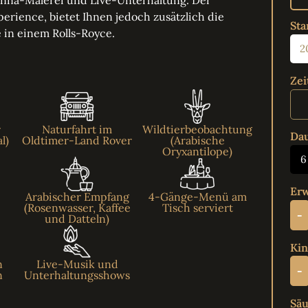
erience, bietet Ihnen jedoch zusätzlich die
Sta
 in einem Rolls-Royce.
Zei
r
Naturfahrt im
Wildtierbeobachtung
Da
l)
Oldtimer-Land Rover
(Arabische
Oryxantilope)
6
Erw
Arabischer Empfang
4-Gänge-Menü am
(Rosenwasser, Kaffee
Tisch serviert
-
und Datteln)
Kin
n
Live-Musik und
-
n
Unterhaltungsshows
Säu