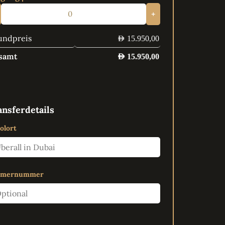
+
undpreis
AED
15.950,00
samt
AED
15.950,00
ansferdetails
olort
mmernummer