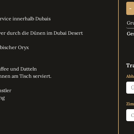
-
rvice innerhalb Dubais
Gr
ver durch die Dünen im Dubai Desert
Ge
abischer Oryx
Tr
ffee und Datteln
nen am Tisch serviert.
Abh
stler
ung
Zi