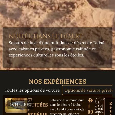
NUITÉE DANS LE DÉSERT
Séjours de luxe d'une nuit dans le désert de Dubaï
avec cabanes privées, gastronomie raffinée et
expériences culturelles sous les étoiles.
NOS EXPÉRIENCES
Toutes les options de voiture
Options de voiture privée
57
/
Tari
AED
Safari de luxe d'une nuit
A
f
R
18 HEURES
NUITÉES
dans le désert à Dubaï
1
d
spé
é
ul
cial
+
avec Land Rover vintage,
s
09
te
pou
EXPÉRIE
fauconnerie, dîner et
e
r