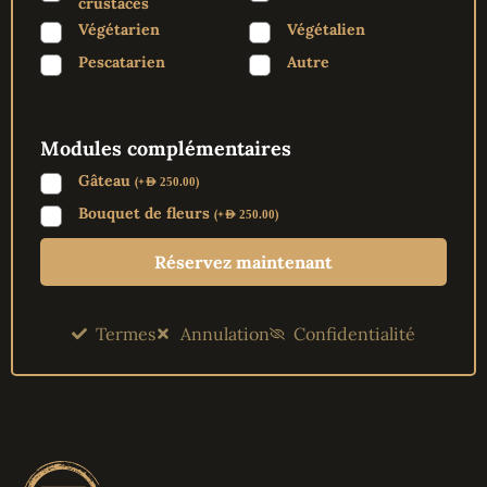
crustacés
Végétarien
Végétalien
Pescatarien
Autre
Modules complémentaires
Gâteau
(
+
)
AED
250.00
Bouquet de fleurs
(
+
)
AED
250.00
Réservez maintenant
Termes
Annulation
Confidentialité