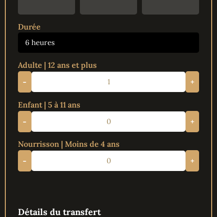
Durée
6 heures
Adulte | 12 ans et plus
-
+
Enfant | 5 à 11 ans
-
+
Nourrisson | Moins de 4 ans
-
+
Détails du transfert