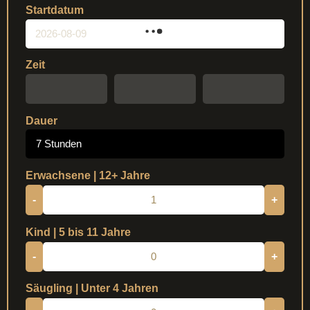
Startdatum
Zeit
Dauer
7 Stunden
Erwachsene | 12+ Jahre
-
+
Kind | 5 bis 11 Jahre
-
+
Säugling | Unter 4 Jahren