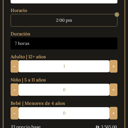
Horario
2:00 pm
Duración
7 horas
Adulto | 12+ años
-
+
Niño | 5 a 11 años
-
+
Bebé | Menores de 4 años
-
+
El precio base
AED
3.565,00