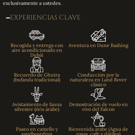
exclusivamente a ustedes.
EXPERIENCIAS CLAVE
Recogida y entrega con
Aventura en Dune Bashing
aire acondicionado en
Dubái
Recuerdo de Ghutra
Conducción por la
(bufanda tradicional)
naturaleza en Land Rover
clásico
Avistamiento de fauna
Demostración de vuelo en
silvestre (órix árabe)
vivo del Falcon
Paseo en camello y
Bienvenida árabe (Agua de
sandboarding
rosas, café y dátiles)