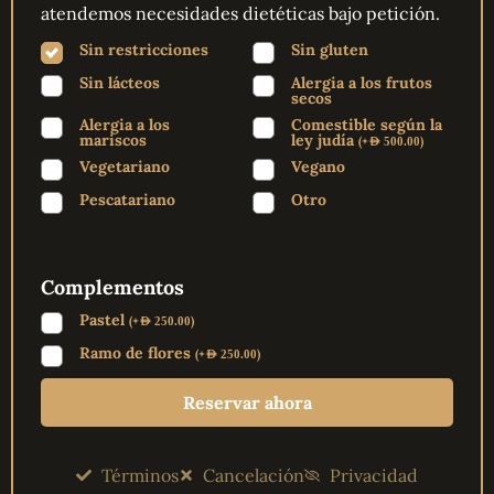
atendemos necesidades dietéticas bajo petición.
Sin restricciones
Sin gluten
Sin lácteos
Alergia a los frutos
secos
Alergia a los
Comestible según la
mariscos
ley judía
(
+
)
AED
500.00
Vegetariano
Vegano
Pescatariano
Otro
Complementos
Pastel
(
+
)
AED
250.00
Ramo de flores
(
+
)
AED
250.00
Reservar ahora
Términos
Cancelación
Privacidad