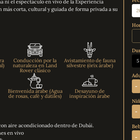
Fec
na ni el espectáculo en vivo de la Experiencia
n más corta, cultural y guiada de forma privada a su
Hor
Dur
ra
Conducción por la
Avistamiento de fauna
5
l)
naturaleza en Land
silvestre (órix árabe)
Rover clásico
Adu
-
o
Bienvenida árabe (Agua
Desayuno de
de rosas, café y dátiles)
inspiración árabe
Niñ
-
con aire acondicionado dentro de Dubái.
Beb
es en vivo
-