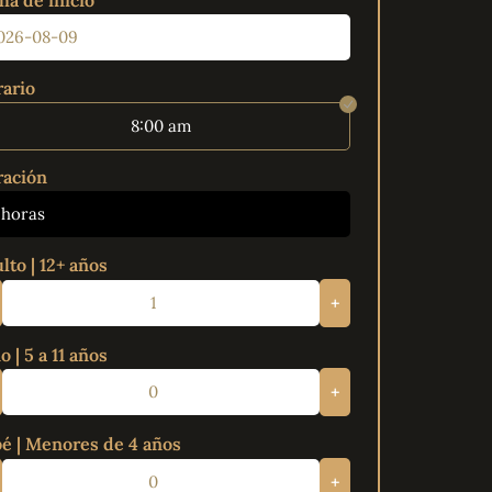
ha de inicio
ario
8:00 am
ación
 horas
lto | 12+ años
+
o | 5 a 11 años
+
é | Menores de 4 años
+