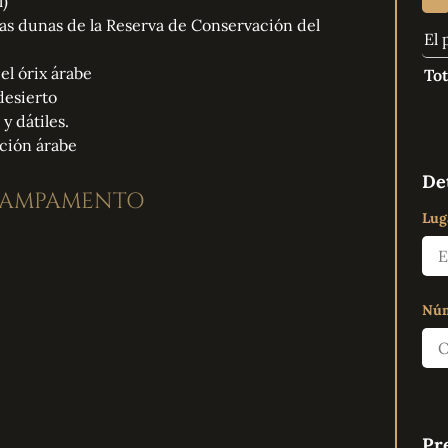
l)
las dunas de la Reserva de Conservación del
El 
el órix árabe
Tot
desierto
y dátiles.
ción árabe
Det
 CAMPAMENTO
Lug
Núm
Pr