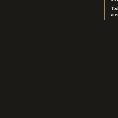
Tod
ate
pet
Co