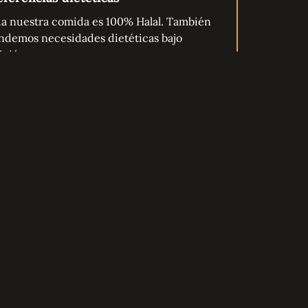
a nuestra comida es 100% Halal. También
ndemos necesidades dietéticas bajo
ición.
Sin restricciones
Sin gluten
Sin lácteos
Alergia a los
frutos secos
Alergia a los
Comestible según
mariscos
la ley judía
(
+
)
AED
500.00
Vegetariano
Vegano
Pescatariano
Otro
mplementos
Pastel
(
+
)
AED
250.00
Ramo de flores
(
+
)
AED
250.00
Reservar ahora