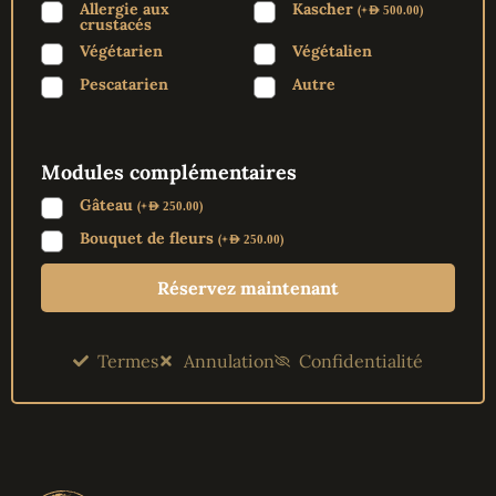
Allergie aux
Kascher
(
+
)
AED
500.00
crustacés
Végétarien
Végétalien
Pescatarien
Autre
Modules complémentaires
Gâteau
(
+
)
AED
250.00
Bouquet de fleurs
(
+
)
AED
250.00
Réservez maintenant
Termes
Annulation
Confidentialité